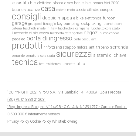
assistita
bici elettrica
blocca disco
bonus bici
bonus bici 2020
casa
buone vacanze
cesoie
cilindro europeo
catene moto
consigli
doppia mappa
e-bike
furgoni
elettronica
garage
lockpicking
key bumping
gruppo di fissaggio
lucchetti con
catena
lucchetti made in italy
lucchetto a campana
lucchetto corazzato
negozi
Lucchetto di sicurezza
lucchetto rettangolare
nuovo condor
porta di ingresso
pedelec
porte basculanti
prodotti
serranda
rinforzi anti strappo
rinforzi anti trapano
sicurezza
sistemi di chiave
serrande
serratura corazzata
tecnica
uffici
test resistenza lucchetto
"COPYRIGHT 2021 Viro S.p.A.- Via Garibaldi, 4 - 40069 - Zola Predosa
(BO) P.I. 01833121203"
"Reg. Impresa Bologna N° 14/98 - C.C.I.A.A. N° 391277 - Capitale Sociale:
3.500.000 € interamente versato."
Privacy Policy
Cookie Policy
Whistleblowing