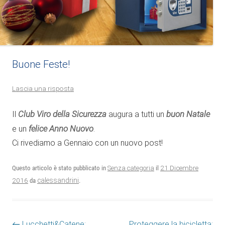
Buone Feste!
Lascia una risposta
Club Viro della Sicurezza
buon Natale
Il
augura a tutti un
felice Anno Nuovo
e un
.
Ci rivediamo a Gennaio con un nuovo post!
21 Dicembre
Questo articolo è stato pubblicato in
Senza categoria
il
2016
calessandrini
da
.
Navigazione articolo
←
Lucchetti&Catene:
Proteggere la bicicletta: