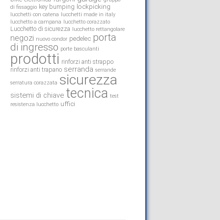
lockpicking
key bumping
di fissaggio
lucchetti con catena
lucchetti made in italy
lucchetto a campana
lucchetto corazzato
Lucchetto di sicurezza
lucchetto rettangolare
porta
negozi
pedelec
nuovo condor
di ingresso
porte basculanti
prodotti
rinforzi anti strappo
serranda
rinforzi anti trapano
serrande
sicurezza
serratura corazzata
tecnica
sistemi di chiave
test
uffici
resistenza lucchetto