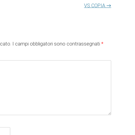
VS COPIA
→
icato.
I campi obbligatori sono contrassegnati
*