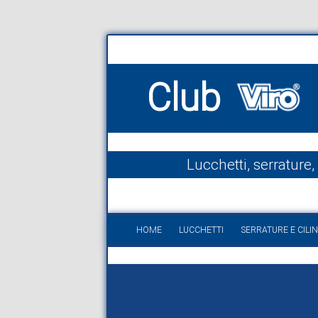
Club
Lucchetti, serrature,
HOME
LUCCHETTI
SERRATURE E CILIN