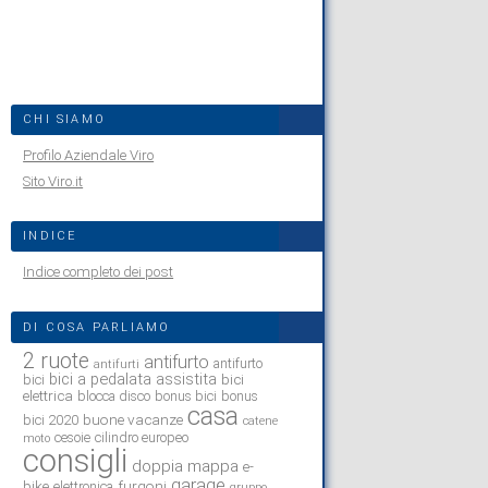
CHI SIAMO
Profilo Aziendale Viro
Sito Viro.it
INDICE
Indice completo dei post
DI COSA PARLIAMO
2 ruote
antifurto
antifurto
antifurti
bici a pedalata assistita
bici
bici
elettrica
blocca disco
bonus bici
bonus
casa
buone vacanze
bici 2020
catene
cesoie
cilindro europeo
moto
consigli
doppia mappa
e-
garage
bike
furgoni
elettronica
gruppo