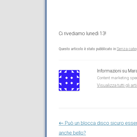
Ci rivediamo lunedì 13!
Questo articolo è stato pubblicato in
Senza cate
Informazioni su Mar
Content marketing spec
Visualizza tutti gli a
Navigazione articolo
←
Può un blocca disco sicuro esse
anche bello?