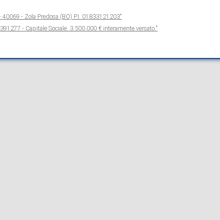
- 40069 - Zola Predosa (BO) P.I. 01833121203"
391277 - Capitale Sociale: 3.500.000 € interamente versato."