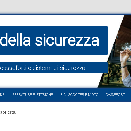
della sicurezza
 casseforti e sistemi di sicurezza
Vai al contenuto
DRI
SERRATURE ELETTRICHE
BICI, SCOOTER E MOTO
CASSEFORTI
bilitata.